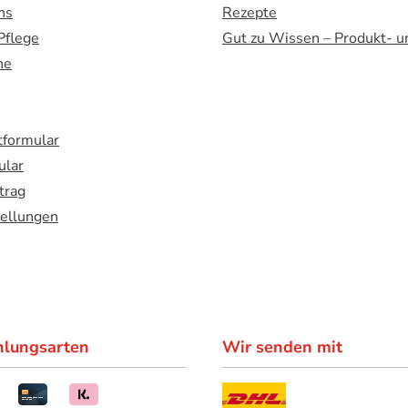
ns
Rezepte
Pflege
Gut zu Wissen – Produkt- u
ne
formular
ular
trag
tellungen
hlungsarten
Wir senden mit