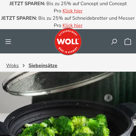
JETZT SPAREN:
Bis zu 25% auf Concept und Concept
Zum Hauptinhalt springen
Pro
Klick hier
JETZT SPAREN:
Bis zu 25% auf Schneidebretter und Messer
Pro
Klick hier
Wa
Woks
Siebeinsätze