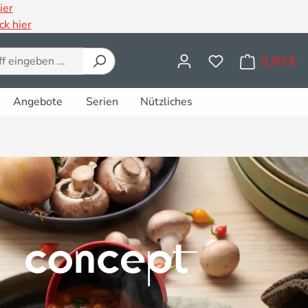
ier
ck hier
0,00 €
Wa
Angebote
Serien
Nützliches