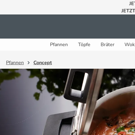
JE
 Hauptinhalt springen
Zur Suche springen
Zur Hauptnavigation springen
JETZT
Pfannen
Töpfe
Bräter
Wok
Pfannen
Concept