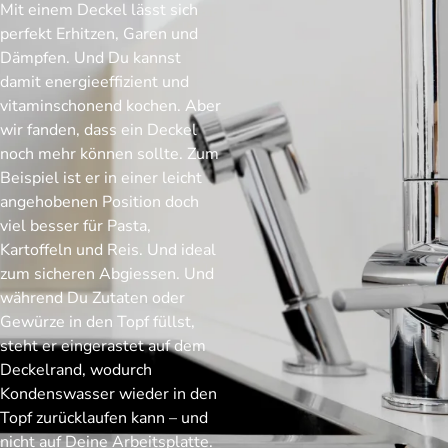
Mit einem Deckel lässt sich
perfekt Erhitzen, Garen und
Dämpfen. Und Du kannst
damit energieeffizient und
vitaminschonend kochen. Aber
wir fanden, dass ein Deckel
noch mehr können sollte. Zum
Beispiel ist er in einer leicht
angehobenen Position doch
viel besser für Pasta,
Kartoffeln und Reis. Und ideal
zum sicheren Abgiessen. Und
während Du Zutaten oder
Gewürze in den Topf füllst,
steht er eingerastet auf dem
Deckelrand, wodurch
Kondenswasser wieder in den
Topf zurücklaufen kann – und
nicht auf Deine Arbeitsplatte.