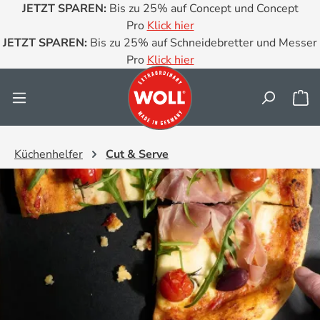
JETZT SPAREN:
Bis zu 25% auf Concept und Concept
Zum Hauptinhalt springen
Pro
Klick hier
JETZT SPAREN:
Bis zu 25% auf Schneidebretter und Messer
Pro
Klick hier
Wa
Küchenhelfer
Cut & Serve