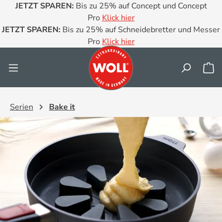
JETZT SPAREN:
Bis zu 25% auf Concept und Concept
Zum Hauptinhalt springen
Pro
Klick hier
JETZT SPAREN:
Bis zu 25% auf Schneidebretter und Messer
Pro
Klick hier
Wa
Serien
Bake it