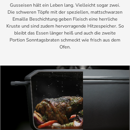
Gusseisen hält ein Leben lang. Vielleicht sogar zwei.
Die schweren Töpfe mit der speziellen, mattschwarzen
Emaille Beschichtung geben Fleisch eine herrliche
Kruste und sind zudem hervorragende Hitzespeicher. So
bleibt das Essen länger heiß und auch die zweite
Portion Sonntagsbraten schmeckt wie frisch aus dem
Ofen.