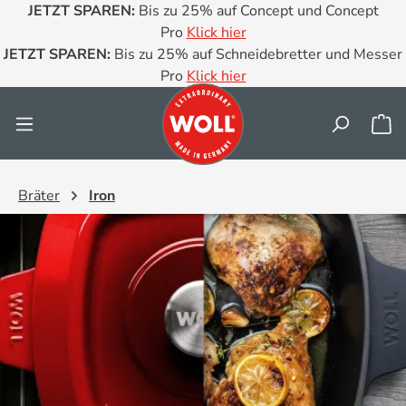
JETZT SPAREN:
Bis zu 25% auf Concept und Concept
Zum Hauptinhalt springen
Pro
Klick hier
JETZT SPAREN:
Bis zu 25% auf Schneidebretter und Messer
Pro
Klick hier
Wa
Bräter
Iron