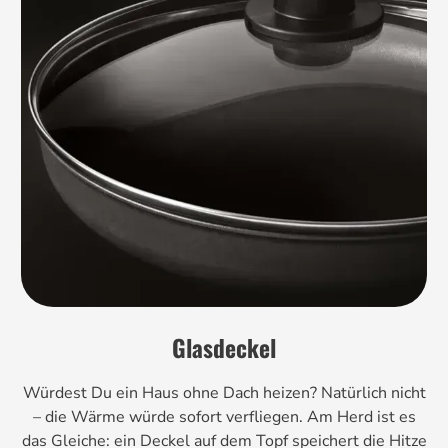
Glasdeckel
Würdest Du ein Haus ohne Dach heizen? Natürlich nicht
– die Wärme würde sofort verfliegen. Am Herd ist es
das Gleiche: ein Deckel auf dem Topf speichert die Hitze