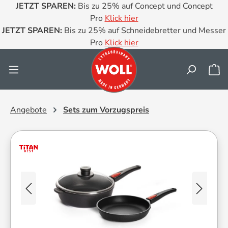
JETZT SPAREN:
Bis zu 25% auf Concept und Concept
Zum Hauptinhalt springen
Pro
Klick hier
JETZT SPAREN:
Bis zu 25% auf Schneidebretter und Messer
Pro
Klick hier
Wa
Angebote
Sets zum Vorzugspreis
Bildergalerie überspringen