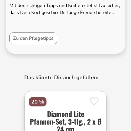
Mit den richtigen Tipps und Kniffen stellst Du sicher,
dass Dein Kochgeschirr Dir lange Freude bereitet.
Zu den Pflegetipps
Produktgalerie überspringen
Das könnte Dir auch gefallen:
20 %
Diamond Lite
Pfannen-Set, 3-tlg., 2 x Ø
24 cm