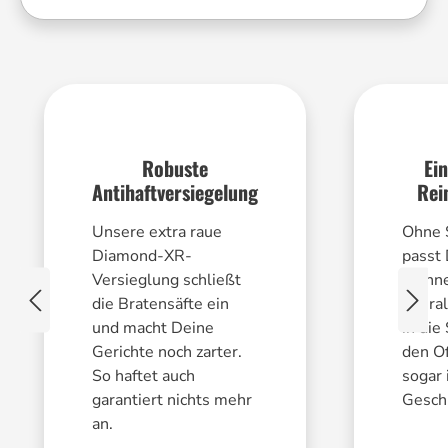
Robuste
Ei
Antihaftversiegelung
Rei
Unsere extra raue
Ohne 
Diamond-XR-
passt
Versieglung schließt
Pfanne
die Bratensäfte ein
überal
und macht Deine
in die
Gerichte noch zarter.
den O
So haftet auch
sogar 
garantiert nichts mehr
Geschi
an.