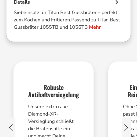
Details
Siebeinsatz für Titan Best Gussbräter – perfekt
zum Kochen und Fritieren.Passend zu Titan Best
Gussbräter 1055TB und 1056TB
Mehr
Robuste
Ei
Antihaftversiegelung
Rei
Unsere extra raue
Ohne 
Diamond-XR-
passt
Versieglung schließt
Pfanne
die Bratensäfte ein
überal
und macht Deine
in die