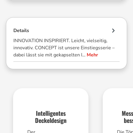
Details
INNOVATION INSPIRIERT. Leicht, vielseitig,
innovativ. CONCEPT ist unsere Einstiegsserie –
dabei lässt sie mit gekapselten I…
Mehr
Intelligentes
Mess
Deckeldesign
bes
Der
Die Tö