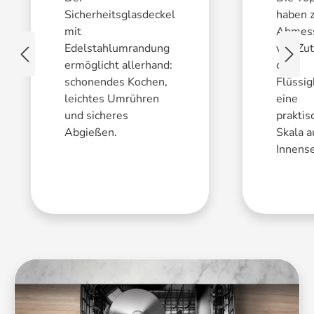
Sicherheitsglasdeckel
haben 
mit
Abmes
Edelstahlumrandung
von Zu
ermöglicht allerhand:
oder
schonendes Kochen,
Flüssig
leichtes Umrühren
eine
und sicheres
praktis
Abgießen.
Skala a
Innense