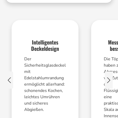
Set, 3-tlg.
Intelligentes
Mess
Deckeldesign
bes
Der
Die Tö
Sicherheitsglasdeckel
haben 
mit
Abmes
Edelstahlumrandung
von Zu
ermöglicht allerhand:
oder
schonendes Kochen,
Flüssig
leichtes Umrühren
eine
und sicheres
praktis
Abgießen.
Skala a
Innense