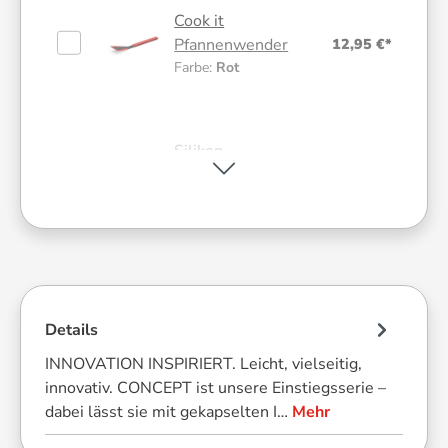
Cook it
12,95 €*
Pfannenwender
Farbe:
Rot
Silikon-
Schwämme, 2
7,95 €*
Stk.
Sicherheitsglasd
13,95 €*
eckel, rund
Details
Größe:
20 cm
INNOVATION INSPIRIERT. Leicht, vielseitig,
innovativ. CONCEPT ist unsere Einstiegsserie –
dabei lässt sie mit gekapselten I…
Mehr
Silikon-
Pfannenschutz-
14,41 €*