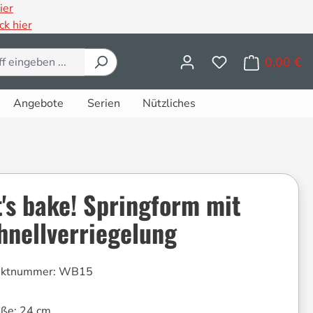
ier
ck hier
0,00 €
Wa
Angebote
Serien
Nützliches
t's bake! Springform mit
hnellverriegelung
uktnummer:
WB15
öße:
24 cm