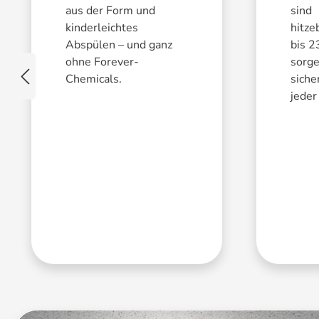
Backofenfest:
bis zu 230 °C
aus der Form und
sind
kinderleichtes
hitze
Reinigung:
Spülmaschinenfest
Abspülen – und ganz
bis 2
Garantie:
10 Jahre
ohne Forever-
sorge
Chemicals.
siche
Perfektes Backen neu definiert:
jeder 
Die Let's Bake! Springform mit Sch
Backen macht nicht nur Freude, es ist auch die Kunst, 
schaffen. Umso wichtiger ist es, dass Du Dich dabei auf
Let's Bake! Springform mit Schnellverriegelung von W
Diese Springform kombiniert innovative Funktionen, h
Komfort, um Deine Backerfahrung zu revolutionieren. Eg
Tortenböden oder unwiderstehliche Käsekuchen zaubern
perfekter Begleiter für jede Herausforderung in der Küc
Die Highlights der Let's Bake!-Serie