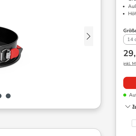
Au
Hö
Größ
14 
29
inkl. 
Auf
Z