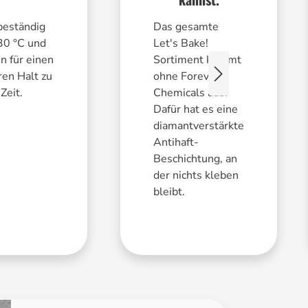
beständig
Das gesamte
30 °C und
Let's Bake!
n für einen
Sortiment kommt
ren Halt zu
ohne Forever
Zeit.
Chemicals aus.
nellverriegelung
Dafür hat es eine
diamantverstärkte
Antihaft-
aus einfachen Zutaten etwas Magisches zu
Beschichtung, an
 Dein Equipment verlassen kannst. Mit der
der nichts kleben
OLL wird jedes Backvorhaben zum Erfolg.
bleibt.
ochwertige Materialien und modernen
al, ob du saftige Obstkuchen, zarte
 möchtest – diese Springform ist Dein
he.
: