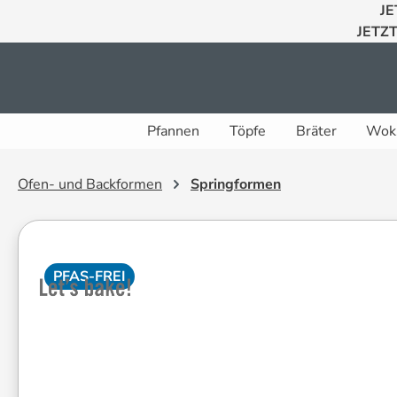
JE
 Hauptinhalt springen
Zur Suche springen
Zur Hauptnavigation springen
JETZT
Pfannen
Töpfe
Bräter
Wok
Ofen- und Backformen
Springformen
PFAS-FREI
Bildergalerie überspringen