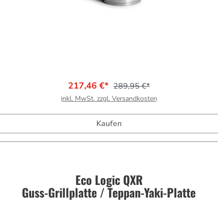
ein perfekter Partner für alle
amantverstärkten Antihaft-Beschichtung,
benden Silikongriffen bringt sie
217,46 €*
289,95 €*
izientes Backen, eine einfache Reinigung
inkl. MwSt. zzgl. Versandkosten
einer unverzichtbaren Investition für
freien Lauf und erlebe perfekte
Kaufen
Eco Logic QXR
Guss-Grillplatte / Teppan-Yaki-Platte