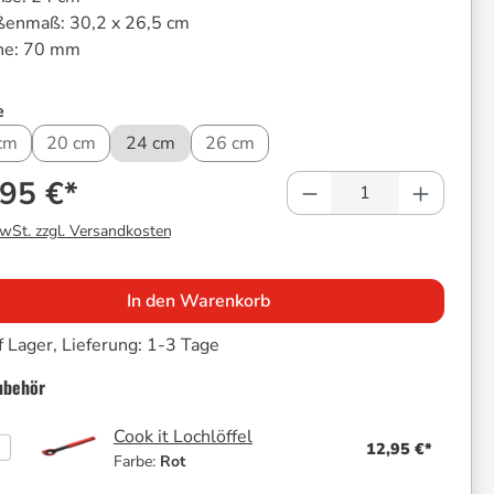
ßenmaß:
30,2 x 26,5 cm
he:
70 mm
auswählen
e
cm
20 cm
24 cm
26 cm
Produkt Anzahl: 
,95 €*
MwSt. zzgl. Versandkosten
In den Warenkorb
 Lager, Lieferung: 1-3 Tage
ubehör
Cook it Lochlöffel
12,95 €*
Farbe:
Rot