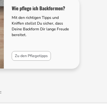
keit
Wie pflege ich Backformen?
ein durchdachtes Design, das sowohl
ommt. Mit der diamantverstärkten
Mit den richtigen Tipps und
 müheloses Lösen Deiner Backkreationen –
Kniffen stellst Du sicher, dass
rn reduzierst auch unnötigen Fettverbrauch.
Deine Backform Dir lange Freude
 mit Schnellverschluss-Mechanismus.
bereitet.
ndern verhindert auch, dass Teig oder
Zu den Pflegetipps
 Richtung Nachhaltigkeit: Die Produkte sind
as sie besonders unbedenklich für Dich
ente Aufbau, der durch eine optimierte
kt gebräunte Kuchen und eine Zeit- sowie
: