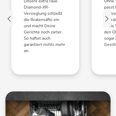
Unsere extra raue
Ohne 
Diamond-XR-
passt
Versieglung schließt
Pfanne
die Bratensäfte ein
überal
und macht Deine
in die
Gerichte noch zarter.
den O
So haftet auch
sogar 
garantiert nichts mehr
Geschi
an.