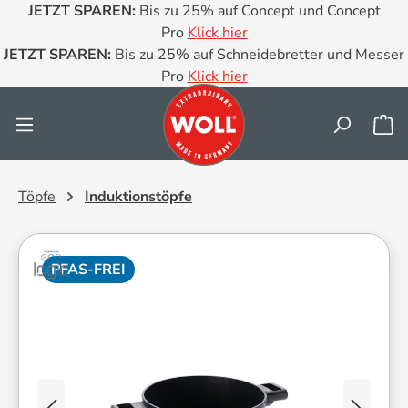
JETZT SPAREN:
Bis zu 25% auf Concept und Concept
Zum Hauptinhalt springen
Pro
Klick hier
JETZT SPAREN:
Bis zu 25% auf Schneidebretter und Messer
Pro
Klick hier
Wa
Töpfe
Induktionstöpfe
PFAS-FREI
Bildergalerie überspringen