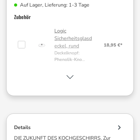
Auf Lager, Lieferung: 1-3 Tage
Zubehör
Logic
Sicherheitsglasd
18,95 €*
eckel, rund
Deckelknopf:
Phenolik-Knopf
| Größe:
24 cm
Cook it
14,95 €*
Schöpfkelle
Farbe:
Rot
Silikon-
Details
Pfannenschutz-
14,41 €*
DIE ZUKUNFT DES KOCHGESCHIRRS. Zur