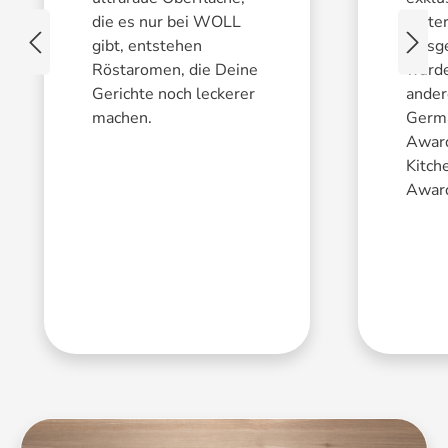
die es nur bei WOLL
Mater
gibt, entstehen
Ausge
Röstaromen, die Deine
wurde
Gerichte noch leckerer
ande
machen.
Germ
Awar
Kitch
Awar