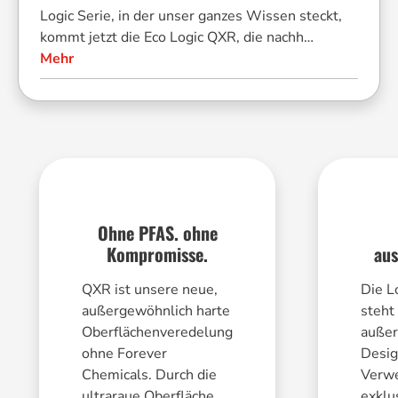
Set, 3-tlg.
Logic Serie, in der unser ganzes Wissen steckt,
kommt jetzt die Eco Logic QXR, die nachh…
Mehr
Steam it
Multifunktionaler
19,95 €*
Silikoneinsatz,
rund
Größe:
24 cm
Ohne PFAS. ohne
Kompromisse.
aus
QXR ist unsere neue,
Die L
außergewöhnlich harte
steht 
Oberflächenveredelung
außer
ohne Forever
Desig
Chemicals. Durch die
Verw
ultraraue Oberfläche,
exklu