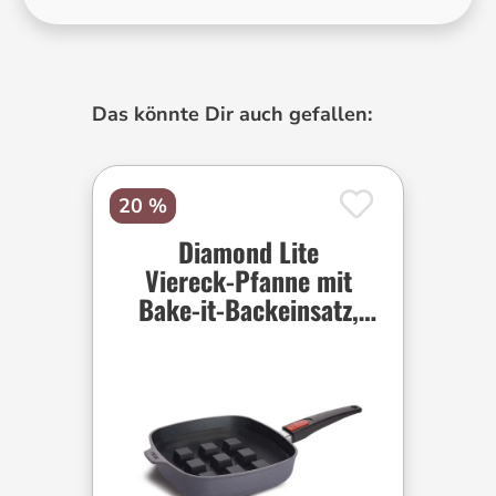
Produktgalerie überspringen
Das könnte Dir auch gefallen:
20 %
Diamond Lite
Viereck-Pfanne mit
Bake-it-Backeinsatz,
viereckig, 24 x 24 cm