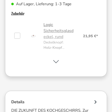
Auf Lager, Lieferung: 1-3 Tage
Zubehör
Logic
Sicherheitsglasd
21,95 €*
eckel, rund
Deckelknopf:
Holz-Knopf
|
Größe:
20 cm
Cook it
13,95 €*
Saucenlöffel
Farbe:
Rot
Silikon-
Details
Pfannenschutz-
14,41 €*
DIE ZUKUNFT DES KOCHGESCHIRRS. Zur