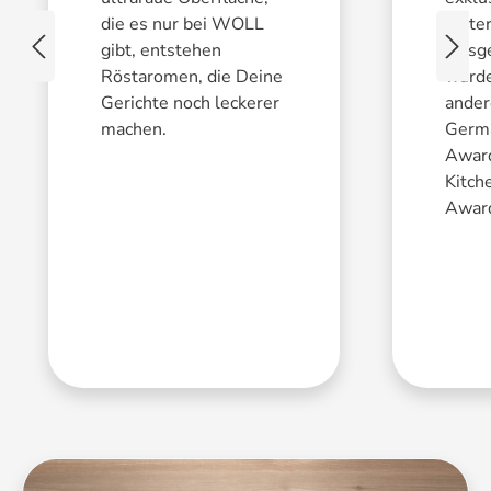
die es nur bei WOLL
Mater
gibt, entstehen
Ausge
Röstaromen, die Deine
wurde
Gerichte noch leckerer
ande
machen.
Germ
Awar
Kitch
Awar