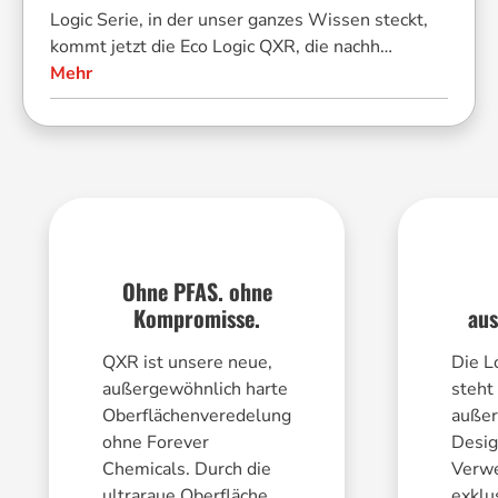
Set, 3-tlg.
Logic Serie, in der unser ganzes Wissen steckt,
kommt jetzt die Eco Logic QXR, die nachh…
Mehr
Steam it
Multifunktionaler
20,95 €*
Silikoneinsatz,
rund
Größe:
20 cm
Ohne PFAS. ohne
Kompromisse.
aus
QXR ist unsere neue,
Die L
außergewöhnlich harte
steht 
Oberflächenveredelung
außer
ohne Forever
Desig
Chemicals. Durch die
Verw
ultraraue Oberfläche,
exklu