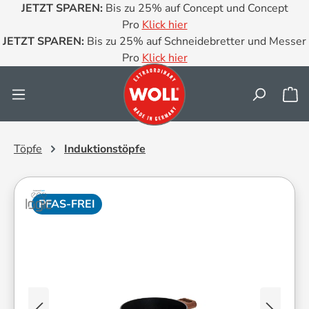
JETZT SPAREN:
Bis zu 25% auf Concept und Concept
Zum Hauptinhalt springen
Pro
Klick hier
JETZT SPAREN:
Bis zu 25% auf Schneidebretter und Messer
Pro
Klick hier
Wa
Töpfe
Induktionstöpfe
PFAS-FREI
Bildergalerie überspringen