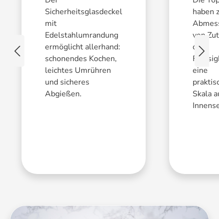
Der
Die Tö
Sicherheitsglasdeckel
haben 
mit
Abmes
Edelstahlumrandung
von Zu
ermöglicht allerhand:
oder
schonendes Kochen,
Flüssig
leichtes Umrühren
eine
und sicheres
praktis
Abgießen.
Skala a
Innense