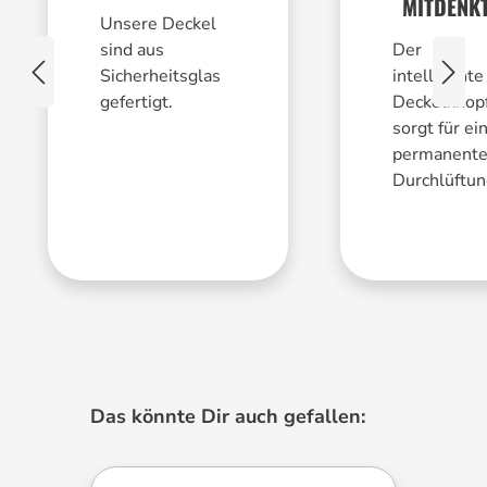
MITDENK
Unsere Deckel
sind aus
Der
Sicherheitsglas
intelligente
gefertigt.
Deckelknop
sorgt für ei
permanent
Durchlüftun
Produktgalerie überspringen
Das könnte Dir auch gefallen: