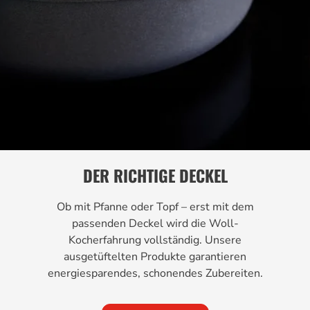
DER RICHTIGE DECKEL
Ob mit Pfanne oder Topf – erst mit dem
passenden Deckel wird die Woll-
Kocherfahrung vollständig. Unsere
ausgetüftelten Produkte garantieren
energiesparendes, schonendes Zubereiten.