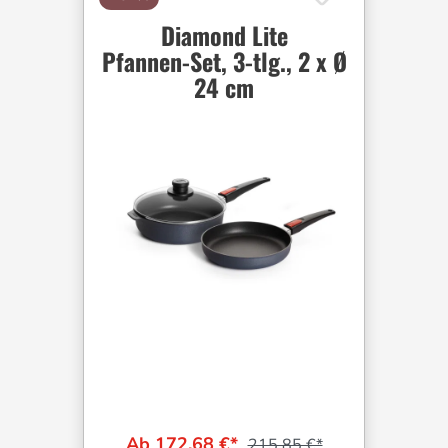
Diamond Lite
Pfannen-Set, 3-tlg., 2 x Ø
24 cm
Ab 172,68 €*
215,85 €*