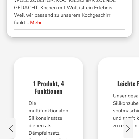
WOLL ZUBEHÖR. KOCHGESCHIRR ZUENDE
GEDACHT. Kochen mit Woll ist ein Erlebnis.
Weil wir passend zu unserem Kochgeschirr
funkt…
Mehr
1 Produkt, 4
Leichte 
Funktionen
Unser ges
Die
Silikonzube
multifunktionalen
spülmaschi
Silikoneinsätze
und somit k
dienen als
zu reinigen.
Dämpfeinsatz,