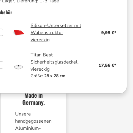
 Lager, Lieferung: 1-3 Tage
ubehör
Silikon-Untersetzer mit
Wabenstruktur
9,95 €*
viereckig
Titan Best
Sicherheitsglasdeckel,
17,56 €*
viereckig
Größe:
28 x 28 cm
Handgemacht.
Made in
Germany.
Unsere
handgegossenen
Aluminium-