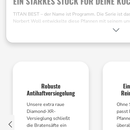
EIN STARKES STÜCK FÜR DEINE KÜC
TITAN BEST – der Name ist Programm. Die Serie ist das 
Norbert Woll entwickelte diese Pfannen mit seinem unv
Und mit besonders starken Wänden für hohes Gewicht
Jahrzehnte wurde die TITAN BEST sogar noch besser, d
Diamond-XR-Versiegelung. Stell Dir ein Stück ehrlich
Saarland.
Material:
Aluminium
Versiegelung:
Schnitt- und abriebfeste fünflagig
Robuste
Ei
Herstellung:
Made in Germany
Antihaftversiegelung
Rei
Backofenfest:
bis zu 250 °C
Unsere extra raue
Ohne 
Diamond-XR-
passt
Reinigung:
Spülmaschinengeeignet
Versieglung schließt
Pfanne
die Bratensäfte ein
überal
Garantie:
25 Jahre auf den Körper, 3 Jahre auf 