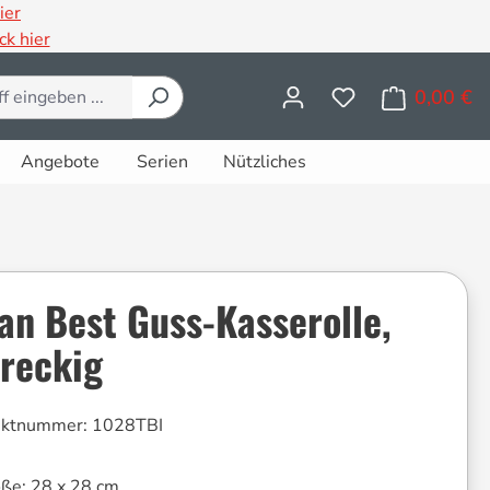
ier
ck hier
0,00 €
Wa
Angebote
Serien
Nützliches
tan Best Guss-Kasserolle,
ereckig
uktnummer:
1028TBI
öße:
28 x 28 cm