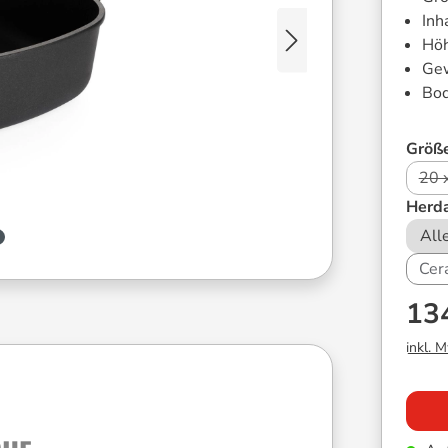
Inh
Hö
Gew
Bod
Größ
20 
Herda
All
Cer
13
inkl. 