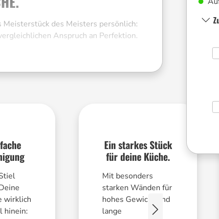
HE.
Auf
Z
Meisterstück des Meisters persönlich:
ergleichlichen Anspruch an Perfektion.
 und Wärmespeicherung. Im Lauf der
ank vollflächigem Induktionsboden und
e Handwerkskunst auf den Herd – Made im
e DIAMOND XR Hartgrundversiegelung
nfache
Ein starkes Stück
nigung
für deine Küche.
Stiel
Mit besonders
 Deine
starken Wänden für
 wirklich
hohes Gewicht und
l hinein:
lange
die Versiegelung