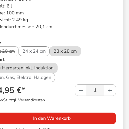
alt:
6 l
he:
100 mm
icht:
2.49 kg
endurchmesser:
20,1 cm
auswählen
e
x 20 cm
24 x 24 cm
28 x 28 cm
(Diese Option ist zurzeit nicht verfügbar.)
auswählen
rt
e Herdarten inkl. Induktion
an, Gas, Elektro, Halogen
Produkt Anzahl: 
4,95 €*
MwSt. zzgl. Versandkosten
In den Warenkorb