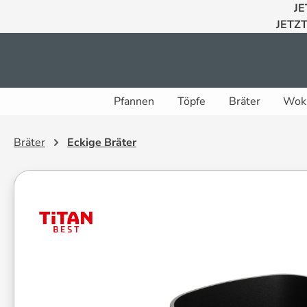
JE
 Hauptinhalt springen
Zur Suche springen
Zur Hauptnavigation springen
JETZT
Pfannen
Töpfe
Bräter
Wok
Bräter
Eckige Bräter
Bildergalerie überspringen