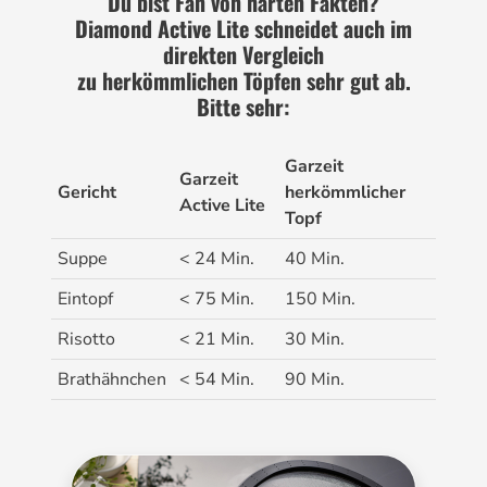
Du bist Fan von harten Fakten?
Diamond Active Lite schneidet auch im
direkten Vergleich
zu herkömmlichen Töpfen sehr gut ab.
Bitte sehr:
Garzeit
Garzeit
Gericht
herkömmlicher
Active Lite
Topf
Suppe
< 24 Min.
40 Min.
Eintopf
< 75 Min.
150 Min.
Risotto
< 21 Min.
30 Min.
Brathähnchen
< 54 Min.
90 Min.