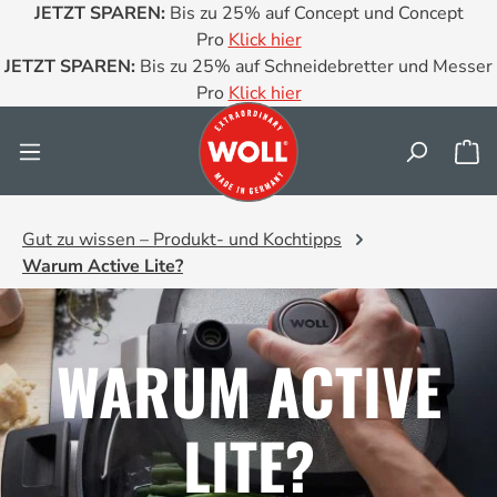
JETZT SPAREN:
Bis zu 25% auf Concept und Concept
Zum Hauptinhalt springen
Pro
Klick hier
JETZT SPAREN:
Bis zu 25% auf Schneidebretter und Messer
Pro
Klick hier
Wa
Gut zu wissen – Produkt- und Kochtipps
Warum Active Lite?
WARUM ACTIVE
LITE?