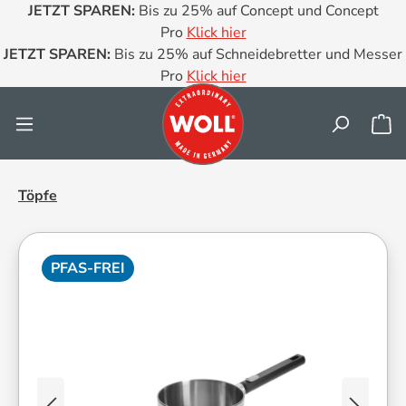
JETZT SPAREN:
Bis zu 25% auf Concept und Concept
Zum Hauptinhalt springen
Pro
Klick hier
JETZT SPAREN:
Bis zu 25% auf Schneidebretter und Messer
Pro
Klick hier
Wa
Töpfe
PFAS-FREI
Bildergalerie überspringen