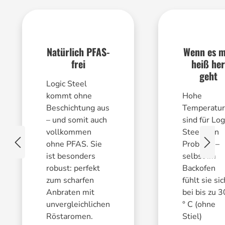
Natürlich PFAS-
Wenn es m
frei
heiß her
geht
Logic Steel
kommt ohne
Hohe
Beschichtung aus
Temperatu
– und somit auch
sind für Log
vollkommen
Steel kein
ohne PFAS. Sie
Problem –
ist besonders
selbst im
robust: perfekt
Backofen
zum scharfen
fühlt sie sic
Anbraten mit
bei bis zu 
unvergleichlichen
° C (ohne
Röstaromen.
Stiel)