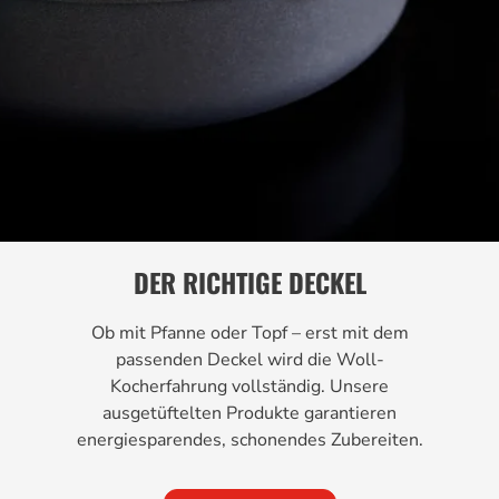
DER RICHTIGE DECKEL
Ob mit Pfanne oder Topf – erst mit dem
passenden Deckel wird die Woll-
Kocherfahrung vollständig. Unsere
ausgetüftelten Produkte garantieren
energiesparendes, schonendes Zubereiten.