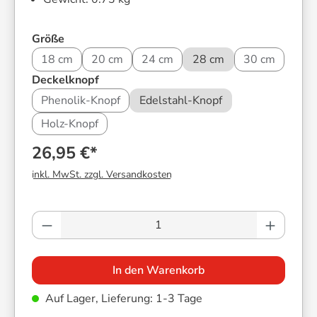
auswählen
Größe
18 cm
20 cm
24 cm
28 cm
30 cm
auswählen
Deckelknopf
Phenolik-Knopf
Edelstahl-Knopf
Holz-Knopf
26,95 €*
inkl. MwSt. zzgl. Versandkosten
Produkt Anzahl: Gib den gewünschten Wer
In den Warenkorb
Auf Lager, Lieferung: 1-3 Tage