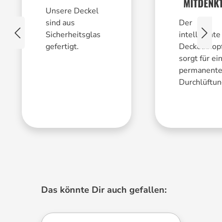
MITDENK
Unsere Deckel
sind aus
Der
Sicherheitsglas
intelligente
gefertigt.
Deckelknop
sorgt für ei
permanent
Durchlüftun
Produktgalerie überspringen
Das könnte Dir auch gefallen: