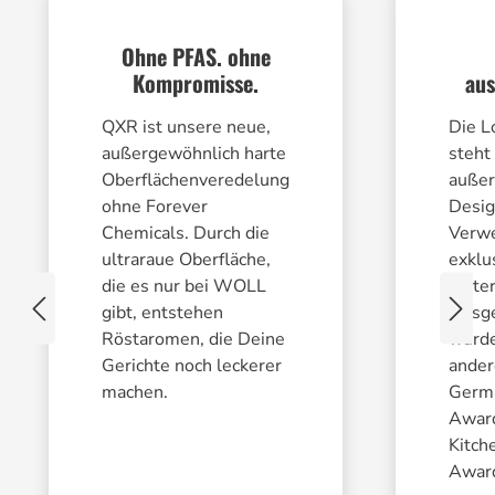
Ohne PFAS. ohne
Kompromisse.
aus
QXR ist unsere neue,
Die L
außergewöhnlich harte
steht 
Oberflächenveredelung
außer
ohne Forever
Desig
Chemicals. Durch die
Verw
ultraraue Oberfläche,
exklu
die es nur bei WOLL
Mater
gibt, entstehen
Ausge
Röstaromen, die Deine
wurde
Gerichte noch leckerer
ande
machen.
Germ
Awar
Kitch
Awar