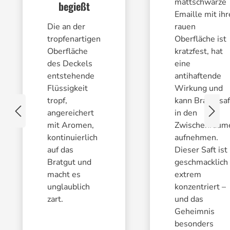
mattschwarze
begießt
Emaille mit ihr
Die an der
rauen
tropfenartigen
Oberfläche ist
Oberfläche
kratzfest, hat
des Deckels
eine
entstehende
antihaftende
Flüssigkeit
Wirkung und
tropf,
kann Bratensaf
angereichert
in den
mit Aromen,
Zwischenräum
kontinuierlich
aufnehmen.
auf das
Dieser Saft ist
Bratgut und
geschmacklich
macht es
extrem
unglaublich
konzentriert –
zart.
und das
Geheimnis
besonders