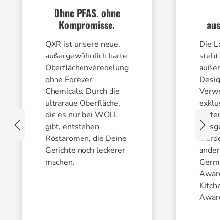
Ohne PFAS. ohne
Kompromisse.
aus
QXR ist unsere neue,
Die L
außergewöhnlich harte
steht 
Oberflächenveredelung
außer
ohne Forever
Desig
Chemicals. Durch die
Verw
ultraraue Oberfläche,
exklu
die es nur bei WOLL
Mater
gibt, entstehen
Ausge
Röstaromen, die Deine
wurde
Gerichte noch leckerer
ande
machen.
Germ
Awar
Kitch
Awar