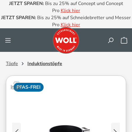
JETZT SPAREN:
Bis zu 25% auf Concept und Concept
Zum Hauptinhalt springen
Pro
Klick hier
JETZT SPAREN:
Bis zu 25% auf Schneidebretter und Messer
Pro
Klick hier
Wa
Töpfe
Induktionstöpfe
PFAS-FREI
Bildergalerie überspringen