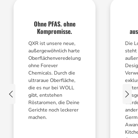
Ohne PFAS. ohne
Kompromisse.
aus
QXR ist unsere neue,
Die L
außergewöhnlich harte
steht 
Oberflächenveredelung
außer
ohne Forever
Desig
Chemicals. Durch die
Verw
ultraraue Oberfläche,
exklu
die es nur bei WOLL
Mater
gibt, entstehen
Ausge
Röstaromen, die Deine
wurde
Gerichte noch leckerer
ande
machen.
Germ
Awar
Kitch