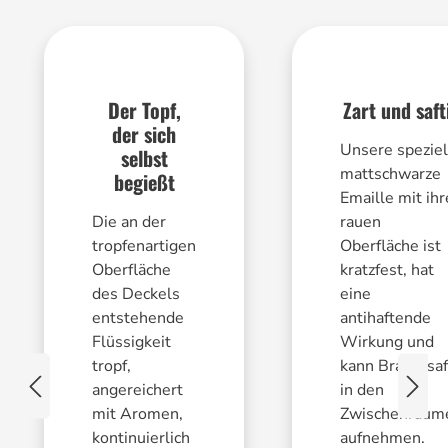
Der Topf,
Zart und saft
der sich
Unsere speziel
selbst
mattschwarze
begießt
Emaille mit ihr
Die an der
rauen
tropfenartigen
Oberfläche ist
Oberfläche
kratzfest, hat
des Deckels
eine
entstehende
antihaftende
Flüssigkeit
Wirkung und
tropf,
kann Bratensaf
angereichert
in den
mit Aromen,
Zwischenräum
kontinuierlich
aufnehmen.