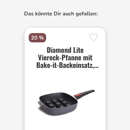
Produktgalerie überspringen
Das könnte Dir auch gefallen:
20 %
Diamond Lite
Viereck-Pfanne mit
Bake-it-Backeinsatz,
viereckig, 24 x 24 cm