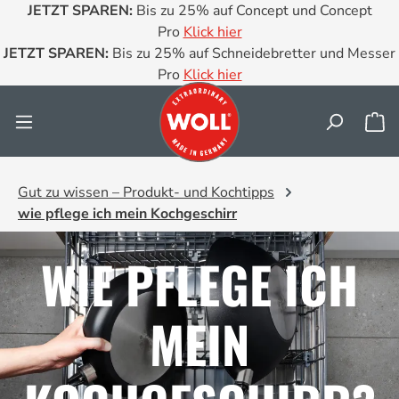
JETZT SPAREN:
Bis zu 25% auf Concept und Concept
Zum Hauptinhalt springen
Pro
Klick hier
JETZT SPAREN:
Bis zu 25% auf Schneidebretter und Messer
Pro
Klick hier
Wa
Gut zu wissen – Produkt- und Kochtipps
wie pflege ich mein Kochgeschirr
WIE PFLEGE ICH
MEIN