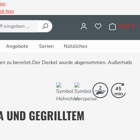
ier
ck hier
0,00 €
Wa
Angebote
Serien
Nützliches
2
45
min
A UND GEGRILLTEM