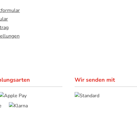
formular
ular
trag
tellungen
hlungsarten
Wir senden mit