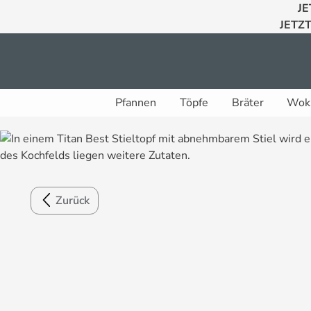
JE
 Hauptinhalt springen
Zur Suche springen
Zur Hauptnavigation springen
JETZT
Pfannen
Töpfe
Bräter
Wok
Zurück