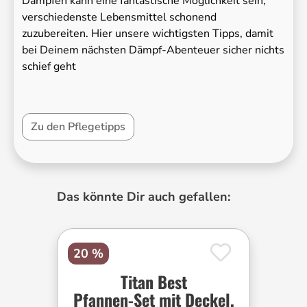
Dämpfen kann eine fantastische Möglichkeit sein,
verschiedenste Lebensmittel schonend
zuzubereiten. Hier unsere wichtigsten Tipps, damit
bei Deinem nächsten Dämpf-Abenteuer sicher nichts
schief geht
Zu den Pflegetipps
Produktgalerie überspringen
Das könnte Dir auch gefallen:
20 %
Titan Best
Pfannen-Set mit Deckel,