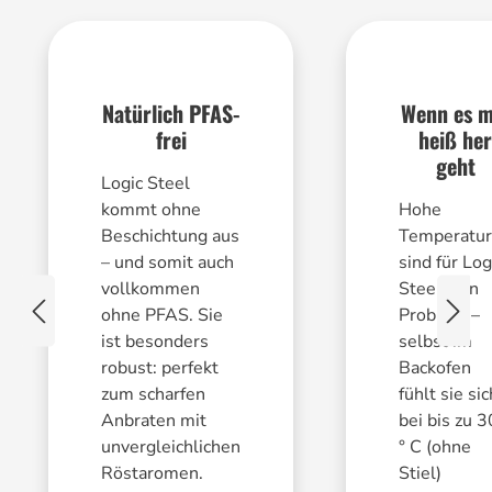
Natürlich PFAS-
Wenn es m
frei
heiß her
geht
Logic Steel
kommt ohne
Hohe
Beschichtung aus
Temperatu
– und somit auch
sind für Log
vollkommen
Steel kein
ohne PFAS. Sie
Problem –
ist besonders
selbst im
robust: perfekt
Backofen
zum scharfen
fühlt sie sic
Anbraten mit
bei bis zu 
unvergleichlichen
° C (ohne
Röstaromen.
Stiel)