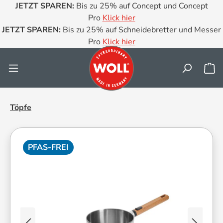
JETZT SPAREN:
Bis zu 25% auf Concept und Concept
Zum Hauptinhalt springen
Pro
Klick hier
JETZT SPAREN:
Bis zu 25% auf Schneidebretter und Messer
Pro
Klick hier
Wa
Töpfe
PFAS-FREI
Bildergalerie überspringen