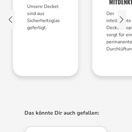
MITDENK
Unsere Deckel
sind aus
Der
Sicherheitsglas
intelligente
gefertigt.
Deckelknop
sorgt für ei
permanent
Durchlüftun
Produktgalerie überspringen
Das könnte Dir auch gefallen: