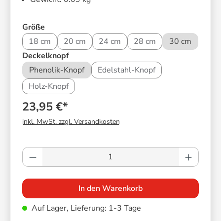
auswählen
Größe
18 cm
20 cm
24 cm
28 cm
30 cm
auswählen
Deckelknopf
Phenolik-Knopf
Edelstahl-Knopf
Holz-Knopf
23,95 €*
inkl. MwSt. zzgl. Versandkosten
Produkt Anzahl: Gib den gewünschten Wer
In den Warenkorb
Auf Lager, Lieferung: 1-3 Tage